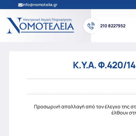
info@nomotelia.gr
210 8227952
K.Y.A. Φ.420/1
Προσωρινή απαλλαγή από τον έλεγχο της στ
έλθουν στη