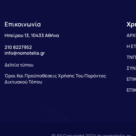
Επικοινωνία
Χρ
Ηπείρου 13, 10433 Αθήνα
ΑΡΧ
Η Ε
210 8227952
info@nomotelia.gr
ΤΝΠ
Δελτία τύπου
ΣΥΝ
Όροι Και Προϋποθέσεις Χρήσης Του Παρόντος
ΕΠΙ
Δικτυακού Τόπου
ΕΠΙ
© All Copyright 2024 by nomotelia.gr