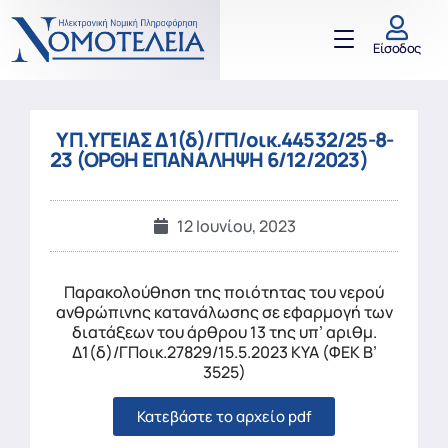
Είσοδος
ΥΠ.ΥΓΕΙΑΣ Δ1(δ)/ΓΠ/οικ.44532/25-8-
23 (ΟΡΘΗ ΕΠΑΝΑΛΗΨΗ 6/12/2023)
12 Ιουνίου, 2023
Παρακολούθηση της ποιότητας του νερού
ανθρώπινης κατανάλωσης σε εφαρμογή των
διατάξεων του άρθρου 13 της υπ’ αριθμ.
Δ1(δ)/ΓΠοικ.27829/15.5.2023 ΚΥΑ (ΦΕΚ Β’
3525)
Κατεβάστε το αρχείο pdf