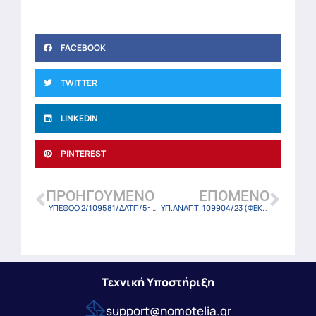
FACEBOOK
TWITTER
LINKEDIN
PINTEREST
ΠΡΟΗΓΟΎΜΕΝΟ
ΕΠΌΜΕΝΟ
ΥΠΕΘΟΟ 2/109581/ΔΛΤΠ/5-12-23
ΥΠ.ΑΝΑΠΤ. 109904/23 (ΦΕΚ-6822 Β/4-12-23)
Τεχνική Υποστήριξη
support@nomotelia.gr