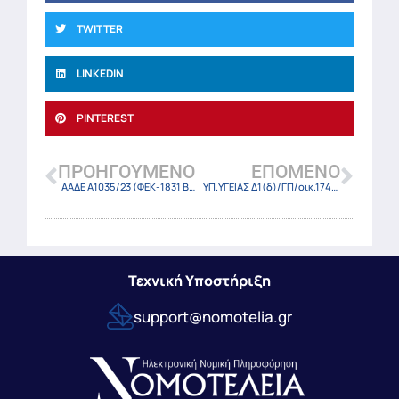
TWITTER
LINKEDIN
PINTEREST
ΠΡΟΗΓΟΎΜΕΝΟ
ΕΠΌΜΕΝΟ
ΑΑΔΕ Α1035/23 (ΦΕΚ-1831 Β/23-3-23)
ΥΠ.ΥΓΕΙΑΣ Δ1(δ)/ΓΠ/οικ.17498/23-3-23
Τεχνική Υποστήριξη
support@nomotelia.gr