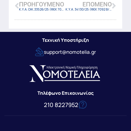
ΠΡΟΗΓΟΎΜΕΝΟ
ΕΠΌΜΕΝΟ
Κ.Υ.Α. ΟΙΚ.33526/25 (ΦΕΚ 7089 Β/30-12-2025)
Κ.Υ.Α. 34130/25 (ΦΕΚ 7092 Β/30-12-2025)
Τεχνική Υποστήριξη
support@nomotelia.gr
Τηλέφωνο Επικοινωνίας
210 8227952