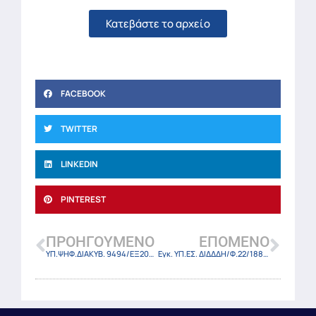
Κατεβάστε το αρχείο
FACEBOOK
TWITTER
LINKEDIN
PINTEREST
ΠΡΟΗΓΟΎΜΕΝΟ
ΕΠΌΜΕΝΟ
ΥΠ.ΨΗΦ.ΔΙΑΚΥΒ. 9494/ΕΞ2025/24-3-25
Εγκ. ΥΠ.ΕΣ. ΔΙΔΔΔΗ/Φ.22/1884/29-1-25