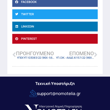
FACEBOOK
TWITTER
LINKEDIN
PINTEREST
ΠΡΟΗΓΟΎΜΕΝΟ
ΕΠΌΜΕΝΟ
ΥΠΕΚΥΠ 103083/22 (ΦΕΚ-5648 Β/4-11-22)
ΥΠ.ΟΙΚ.-ΑΑΔΕ A1157/22 (ΦΕΚ-5651 Β/4-11-22)
Τεχνική Υποστήριξη
support@nomotelia.gr