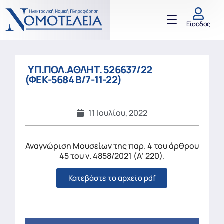
Είσοδος
ΥΠ.ΠΟΛ.ΑΘΛΗΤ. 526637/22
(ΦΕΚ-5684 Β/7-11-22)
11 Ιουλίου, 2022
Αναγνώριση Μουσείων της παρ. 4 του άρθρου
45 του ν. 4858/2021 (Α’ 220).
Κατεβάστε το αρχείο pdf