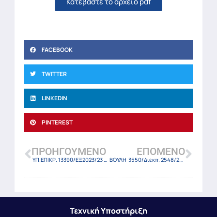
Κατεβάστε το αρχείο pdf
FACEBOOK
TWITTER
LINKEDIN
PINTEREST
ΠΡΟΗΓΟΎΜΕΝΟ
ΕΠΌΜΕΝΟ
ΥΠ.ΕΠΙΚΡ. 13390/ΕΞ2023/23 (ΦΕΚ 1690 Β/20-3-2023)
ΒΟΥΛΗ 3550/Διεκπ. 2548/23 (ΦΕΚ 1789 Β/21-3-2023)
Τεχνική Υποστήριξη