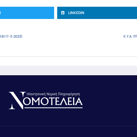
R
LINKEDIN
 Β/17-3-2023)
Κ.Υ.Α. Υ