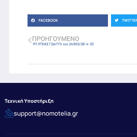
FACEBOOK
TWITTE
ΠΡΟΗΓΟΎΜΕΝΟ
ΥΠ.ΥΓΕΙΑΣ Γ2α/ΓΠ/ οικ.24902/28-4-23
Τεχνική Υποστήριξη
support@nomotelia.gr