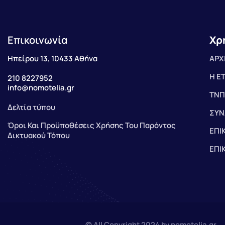
Επικοινωνία
Χρ
Ηπείρου 13, 10433 Αθήνα
ΑΡΧ
Η Ε
210 8227952
info@nomotelia.gr
ΤΝΠ
Δελτία τύπου
ΣΥΝ
Όροι Και Προϋποθέσεις Χρήσης Του Παρόντος
ΕΠΙ
Δικτυακού Τόπου
ΕΠΙ
© All Copyright 2024 by nomotelia.gr