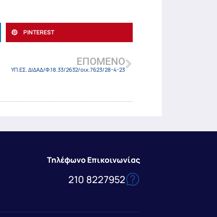
PINTEREST
ΕΠΌΜΕΝΟ
ΥΠ.ΕΣ. ΔΙΔΑΔ/Φ.18.33/2632/οικ.7623/28-4-23
Τηλέφωνο Επικοινωνίας
210 8227952