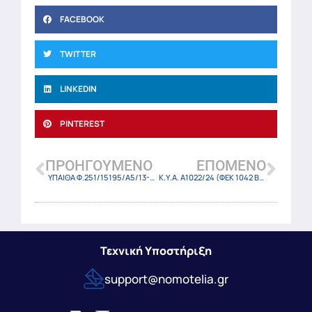
FACEBOOK
TWITTER
LINKEDIN
PINTEREST
ΠΡΟΗΓΟΎΜΕΝΟ
ΕΠΌΜΕΝΟ
ΥΠΑΙΘΑ Φ.251/15195/A5/13-2-24
Κ.Υ.Α. Α1022/24 (ΦΕΚ 1042 Β/13-2-2024)
Τεχνική Υποστήριξη
support@nomotelia.gr