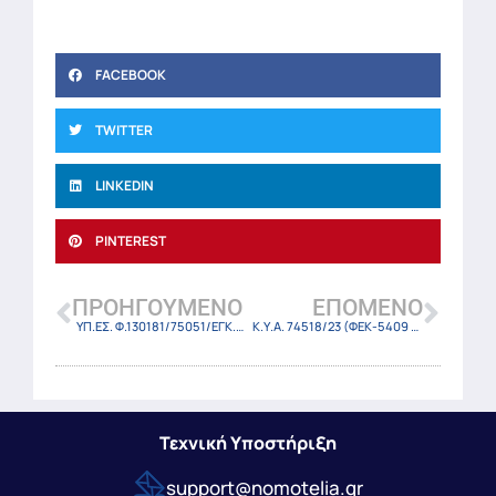
FACEBOOK
TWITTER
LINKEDIN
PINTEREST
ΠΡΟΗΓΟΎΜΕΝΟ
ΕΠΌΜΕΝΟ
ΥΠ.ΕΣ. Φ.130181/75051/ΕΓΚ.996/12-9-23
Κ.Υ.Α. 74518/23 (ΦΕΚ-5409 Β/11-9-23)
Τεχνική Υποστήριξη
support@nomotelia.gr