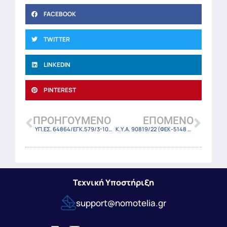
FACEBOOK
TWITTER
LINKEDIN
PINTEREST
ΠΡΟΗΓΟΎΜΕΝΟ
ΕΠΌΜΕΝΟ
ΥΠ.ΕΣ. 64864/ΕΓΚ.579/3-10-22
Κ.Υ.Α. 90819/22 (ΦΕΚ-5148 Β/3-10-22)
Τεχνική Υποστήριξη
support@nomotelia.gr