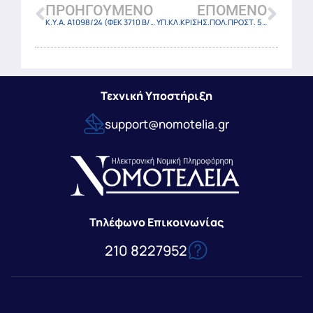
ΠΡΟΗΓΟΎΜΕΝΟ
ΕΠΌΜΕΝΟ
Κ.Υ.Α. Α1098/24 (ΦΕΚ 3710 Β/27-6-2024)
ΥΠ.ΚΛ.ΚΡΙΣΗΣ.ΠΟΛ.ΠΡΟΣΤ. 50859/24 (ΦΕΚ 3712 Β/27-6-2024)
Τεχνική Υποστήριξη
support@nomotelia.gr
Τηλέφωνο Επικοινωνίας
210 8227952