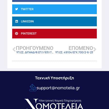
TWITTER
LINKEDIN
PINTEREST
ΠΡΟΗΓΟΎΜΕΝΟ
ΕΠΌΜΕΝΟ
ΥΠ.ΕΣ. ΔΙΠΑΑΔ/Φ.ΕΠ.1/931/7469/23 (ΦΕΚ 3663 Β/6-6-2023)
ΥΠ.ΕΣ. 49104/ΕΓΚ.700/2-6-23
Τεχνική Υποστήριξη
support@nomotelia.gr