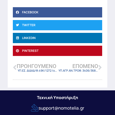
FACEBOOK
TWITTER
LINKEDIN
PINTEREST
ΠΡΟΗΓΟΎΜΕΝΟ
ΕΠΌΜΕΝΟ
ΥΠ.ΕΣ. ΔΙΔΑΔ/Φ.49Κ/1272 /οικ.20278/7-12-23
ΥΠ.ΑΓΡ.ΑΝ.ΤΡΟΦ. 3406/368489/23 (ΦΕΚ 6854 Β/7-12-2023)
Τεχνική Υποστήριξη
support@nomotelia.gr