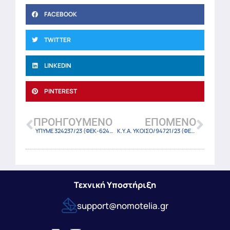
FACEBOOK
TWITTER
LINKEDIN
PINTEREST
ΠΡΟΗΓΟΎΜΕΝΟ
ΕΠΌΜΕΝΟ
ΥΠΥΜΕ 324237/23 (ΦΕΚ-6246 Β/31-10-23)
Κ.Υ.Α. ΥΚΟΙΣΟ/94721/23 (ΦΕΚ-6267 Β/1-11-23)
Τεχνική Υποστήριξη
support@nomotelia.gr