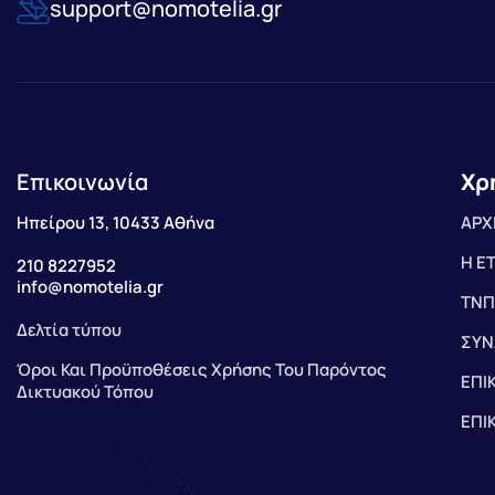
support@nomotelia.gr
Επικοινωνία
Χρ
Ηπείρου 13, 10433 Αθήνα
ΑΡΧ
Η Ε
210 8227952
info@nomotelia.gr
ΤΝΠ
Δελτία τύπου
ΣΥΝ
Όροι Και Προϋποθέσεις Χρήσης Του Παρόντος
ΕΠΙ
Δικτυακού Τόπου
ΕΠΙ