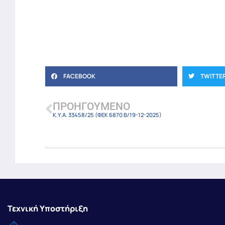
FACEBOOK
TWITTE
ΠΡΟΗΓΟΎΜΕΝΟ
Κ.Υ.Α. 33458/25 (ΦΕΚ 6870 Β/19-12-2025)
Τεχνική Υποστήριξη