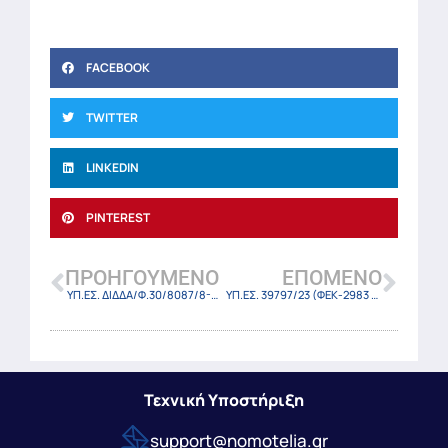
FACEBOOK
TWITTER
LINKEDIN
PINTEREST
ΠΡΟΗΓΟΎΜΕΝΟ
ΕΠΌΜΕΝΟ
ΥΠ.ΕΣ. ΔΙΔΔΑ/Φ.30/8087/8-5-23
ΥΠ.ΕΣ. 39797/23 (ΦΕΚ-2983 Β/5-5-23)
Τεχνική Υποστήριξη
support@nomotelia.gr