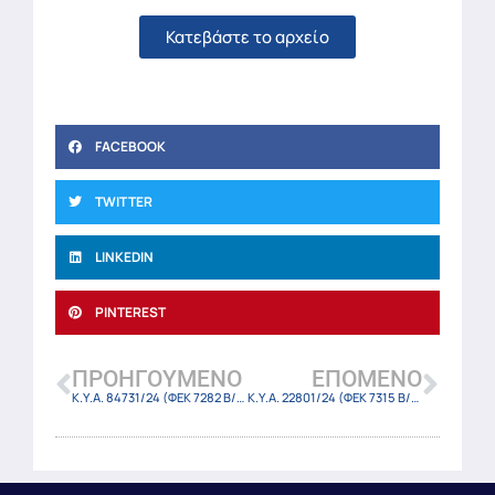
Κατεβάστε το αρχείο
FACEBOOK
TWITTER
LINKEDIN
PINTEREST
ΠΡΟΗΓΟΎΜΕΝΟ
ΕΠΌΜΕΝΟ
Κ.Υ.Α. 84731/24 (ΦΕΚ 7282 Β/31-12-2024)
Κ.Υ.Α. 22801/24 (ΦΕΚ 7315 Β/31-12-2024)