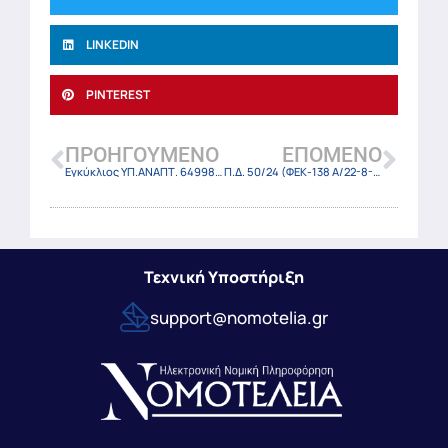
LINKEDIN
PINTEREST
ΠΡΟΗΓΟΎΜΕΝΟ
ΕΠΌΜΕΝΟ
Εγκύκλιος ΥΠ.ΑΝΑΠΤ. 64998/21-8-24
Π.Δ. 50/24 (ΦΕΚ-138 Α/22-8-24)
Τεχνική Υποστήριξη
support@nomotelia.gr