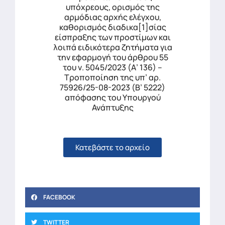
υπόχρεους, ορισμός της
αρμόδιας αρχής ελέγχου,
καθορισμός διαδικα[1]σίας
είσπραξης των προστίμων και
λοιπά ειδικότερα ζητήματα για
την εφαρμογή του άρθρου 55
του ν. 5045/2023 (Α’ 136) –
Τροποποίηση της υπ’ αρ.
75926/25-08-2023 (Β’ 5222)
απόφασης του Υπουργού
Ανάπτυξης
Κατεβάστε το αρχείο
FACEBOOK
TWITTER