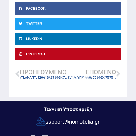
FACEBOOK
TWITTER
LINKEDIN
PINTEREST
ΠΡΟΗΓΟΎΜΕΝΟ
ΕΠΌΜΕΝΟ
ΥΠ.ΑΝΑΠΤ. 126418/23 (ΦΕΚ 7588 Β/31-12-2023)
Κ.Υ.Α. ΥΠ/1440/23 (ΦΕΚ 7575 Β/31-12-2023)
Τεχνική Υποστήριξη
support@nomotelia.gr