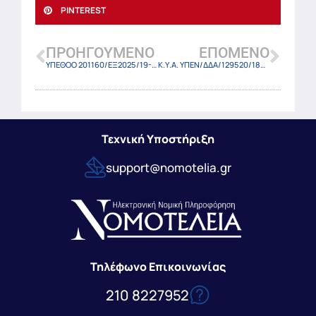
PINTEREST
ΠΡΟΗΓΟΎΜΕΝΟ
ΕΠΌΜΕΝΟ
ΥΠΕΘΟΟ 201160/ΕΞ2025/19-11-2025
Κ.Υ.Α. ΥΠΕΝ/ΔΔΑ/129520/1854/2025 (ΦΕΚ 6206 Β/19-11-2025)
Τεχνική Υποστήριξη
support@nomotelia.gr
Τηλέφωνο Επικοινωνίας
210 8227952