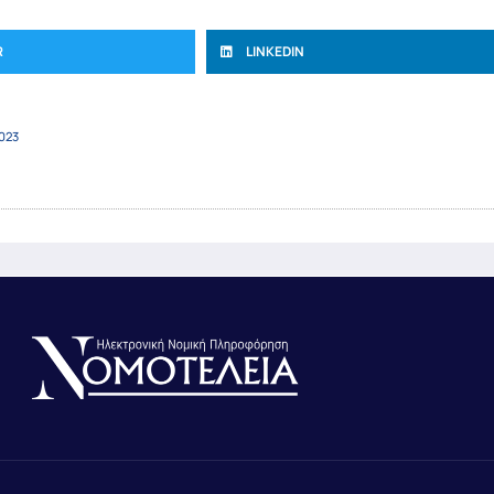
R
LINKEDIN
023