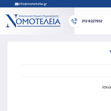
info@nomotelia.gr
210 8227952
Ισχύ