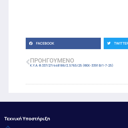
FACEBOOK
TWITTE
ΠΡΟΗΓΟΎΜΕΝΟ
Κ.Υ.Α. Φ.337/27/448186/Σ.5765/25 (ΦΕΚ-3391 Β/1-7-25)
Τεχνική Υποστήριξη