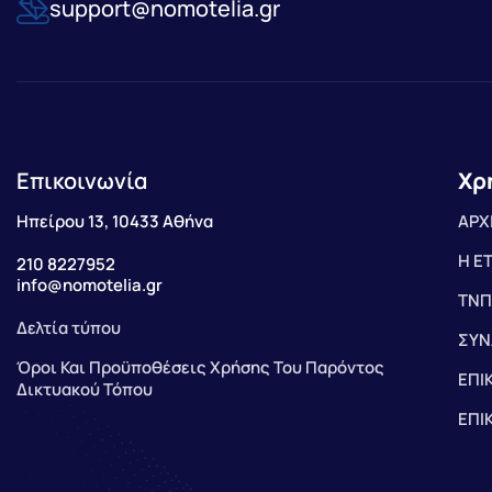
support@nomotelia.gr
Επικοινωνία
Χρ
Ηπείρου 13, 10433 Αθήνα
ΑΡΧ
Η Ε
210 8227952
info@nomotelia.gr
ΤΝΠ
Δελτία τύπου
ΣΥΝ
Όροι Και Προϋποθέσεις Χρήσης Του Παρόντος
ΕΠΙ
Δικτυακού Τόπου
ΕΠΙ