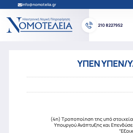
info@nomotelia.gr
210 8227952
ΥΠΕΝ ΥΠΕΝ/Υ
(4η) Τροποποίηση της υπό στοιχεία
Υπουργού Ανάπτυξης και Επενδύσε
“Εξοι