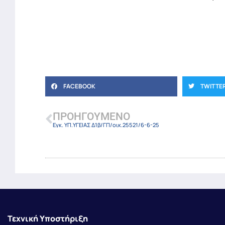
FACEBOOK
TWITTE
ΠΡΟΗΓΟΎΜΕΝΟ
Εγκ. ΥΠ.ΥΓΕΙΑΣ Δ1β/ΓΠ/οικ.25521/6-6-25
Τεχνική Υποστήριξη