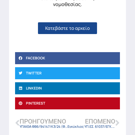
νομοθεσίας.
Κατεβάστε το αρχείο
FACEBOOK
TWITTER
LINKEDIN
PINTEREST
ΠΡΟΗΓΟΎΜΕΝΟ
ΕΠΌΜΕΝΟ
ΥΠΑΙΘΑ ΦΒ6/94147/K3/24 (ΦΕΚ-4920 Β/28-8-24)
Εγκύκλιος ΥΠ.ΕΣ. 61037/ΕΓΚ.34/28-8-24