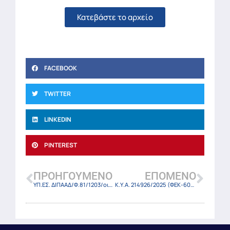
Κατεβάστε το αρχείο
FACEBOOK
TWITTER
LINKEDIN
PINTEREST
ΠΡΟΗΓΟΎΜΕΝΟ
ΕΠΌΜΕΝΟ
ΥΠ.ΕΣ. ΔΙΠΑΑΔ/Φ.81/1203/οικ.17803/11-11-25
Κ.Υ.Α. 214926/2025 (ΦΕΚ-6014 Β/11-11-25)