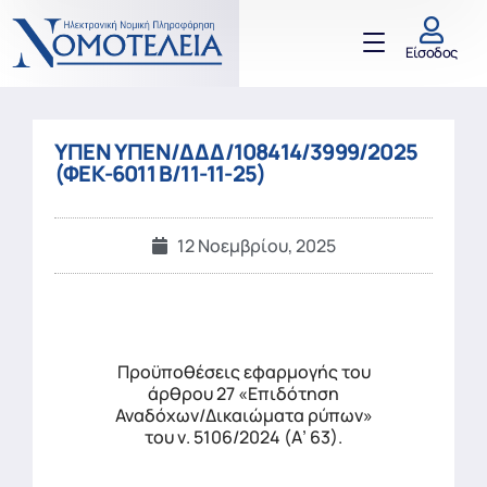
Είσοδος
ΥΠΕΝ ΥΠΕΝ/ΔΔΔ/108414/3999/2025
(ΦΕΚ-6011 Β/11-11-25)
12 Νοεμβρίου, 2025
Προϋποθέσεις εφαρμογής του
άρθρου 27 «Επιδότηση
Αναδόχων/Δικαιώματα ρύπων»
του ν. 5106/2024 (Α’ 63).