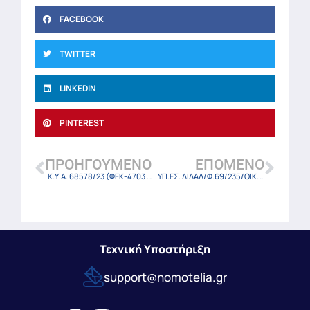
FACEBOOK
TWITTER
LINKEDIN
PINTEREST
ΠΡΟΗΓΟΎΜΕΝΟ
ΕΠΌΜΕΝΟ
Κ.Υ.Α. 68578/23 (ΦΕΚ-4703 Β/24-7-23)
ΥΠ.ΕΣ. ΔΙΔΑΔ/Φ.69/235/ΟΙΚ.12413/24-7-23
Τεχνική Υποστήριξη
support@nomotelia.gr