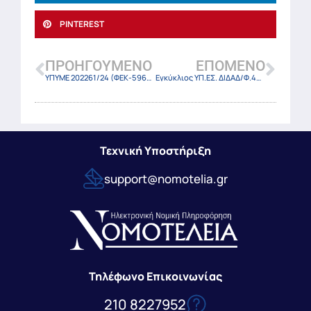
PINTEREST
ΠΡΟΗΓΟΎΜΕΝΟ
ΕΠΌΜΕΝΟ
ΥΠΥΜΕ 202261/24 (ΦΕΚ-5966 Β/29-10-24)
Εγκύκλιος ΥΠ.ΕΣ. ΔΙΔΑΔ/Φ.49Κ/1401 /οικ.18512/30-10-24
Τεχνική Υποστήριξη
support@nomotelia.gr
Τηλέφωνο Επικοινωνίας
210 8227952