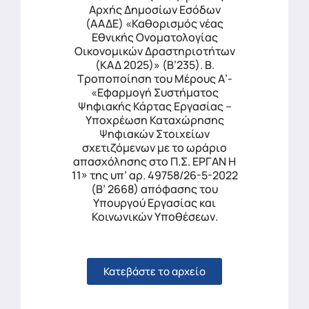
Αρχής Δημοσίων Εσόδων
(ΑΑΔΕ) «Καθορισμός νέας
Εθνικής Ονοματολογίας
Οικονομικών Δραστηριοτήτων
(ΚΑΔ 2025)» (Β’235). Β.
Τροποποίηση του Μέρους Α’-
«Εφαρμογή Συστήματος
Ψηφιακής Κάρτας Εργασίας –
Υποχρέωση Καταχώρησης
Ψηφιακών Στοιχείων
σχετιζόμενων με το ωράριο
απασχόλησης στο Π.Σ. ΕΡΓΑΝ Η
11» της υπ’ αρ. 49758/26-5-2022
(Β’ 2668) απόφασης του
Υπουργού Εργασίας και
Κοινωνικών Υποθέσεων.
Κατεβάστε το αρχείο