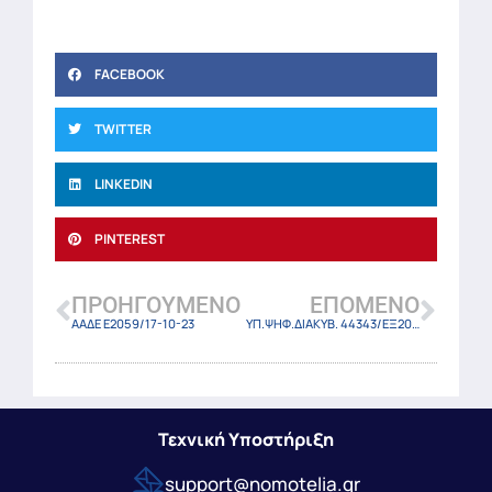
FACEBOOK
TWITTER
LINKEDIN
PINTEREST
ΠΡΟΗΓΟΎΜΕΝΟ
ΕΠΌΜΕΝΟ
ΑΑΔΕ Ε2059/17-10-23
ΥΠ.ΨΗΦ.ΔΙΑΚΥΒ. 44343/ΕΞ2023/23 (ΦΕΚ 6068 Β/19-10-2023)
Τεχνική Υποστήριξη
support@nomotelia.gr