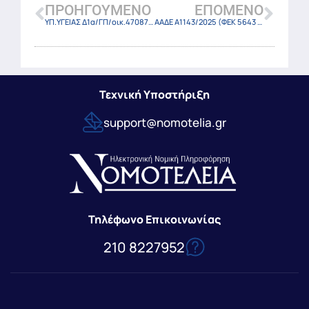
ΠΡΟΗΓΟΎΜΕΝΟ
ΕΠΌΜΕΝΟ
ΥΠ.ΥΓΕΙΑΣ Δ1α/ΓΠ/οικ.47087/21-10-2025
ΑΑΔΕ Α1143/2025 (ΦΕΚ 5643 Β/22-10-2025)
Τεχνική Υποστήριξη
support@nomotelia.gr
Τηλέφωνο Επικοινωνίας
210 8227952