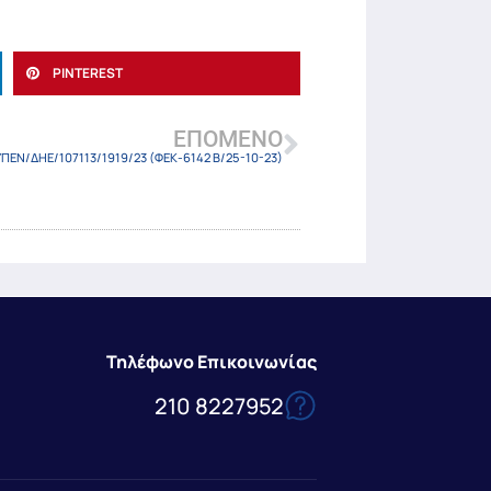
PINTEREST
ΕΠΌΜΕΝΟ
ΥΠΕΝ/ΔΗΕ/107113/1919/23 (ΦΕΚ-6142 Β/25-10-23)
Τηλέφωνο Επικοινωνίας
210 8227952