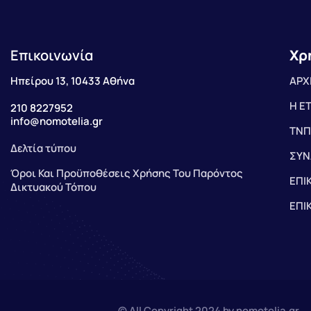
Επικοινωνία
Χρ
Ηπείρου 13, 10433 Αθήνα
ΑΡΧ
Η Ε
210 8227952
info@nomotelia.gr
ΤΝΠ
Δελτία τύπου
ΣΥΝ
Όροι Και Προϋποθέσεις Χρήσης Του Παρόντος
ΕΠΙ
Δικτυακού Τόπου
ΕΠΙ
© All Copyright 2024 by nomotelia.gr