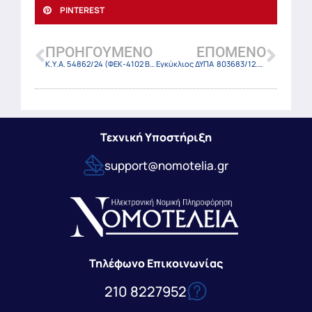
PINTEREST
ΠΡΟΗΓΟΎΜΕΝΟ
ΕΠΌΜΕΝΟ
Κ.Υ.Α. 54862/24 (ΦΕΚ-4102 Β/12-7-24)
Εγκύκλιος ΔΥΠΑ 803683/12.07.2024
Τεχνική Υποστήριξη
support@nomotelia.gr
Τηλέφωνο Επικοινωνίας
210 8227952