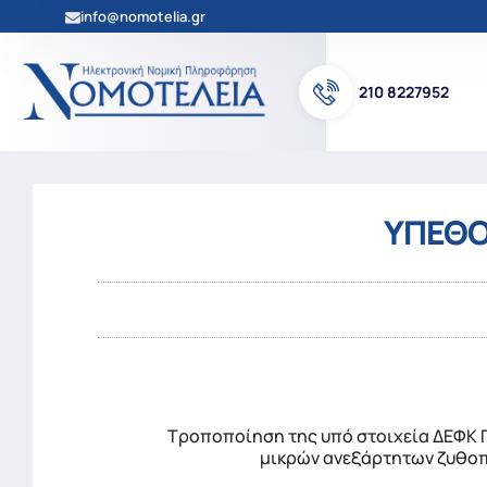
info@nomotelia.gr
210 8227952
ΥΠΕΘΟΟ
Τροποποίηση της υπό στοιχεία ΔΕΦΚ Γ 
μικρών ανεξάρτητων ζυθοποι