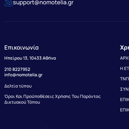
support@nomotelia.gr
Επικοινωνία
Χρ
Ηπείρου 13, 10433 Αθήνα
ΑΡΧ
Η Ε
210 8227952
info@nomotelia.gr
ΤΝΠ
Δελτία τύπου
ΣΥΝ
Όροι Και Προϋποθέσεις Χρήσης Του Παρόντος
ΕΠΙ
Δικτυακού Τόπου
ΕΠΙ