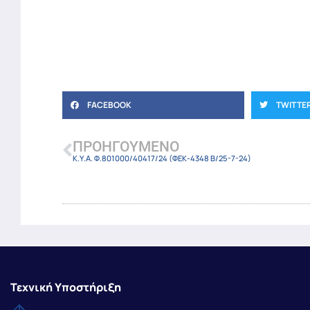
FACEBOOK
TWITTE
ΠΡΟΗΓΟΎΜΕΝΟ
Κ.Υ.Α. Φ.801000/40417/24 (ΦΕΚ-4348 Β/25-7-24)
Τεχνική Υποστήριξη