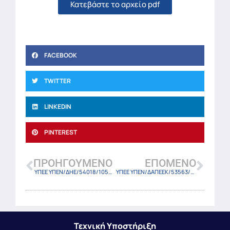
Κατεβάστε το αρχείο pdf
FACEBOOK
TWITTER
LINKEDIN
PINTEREST
ΠΡΟΗΓΟΎΜΕΝΟ
ΕΠΌΜΕΝΟ
ΥΠΕΕ ΥΠΕΝ/ΔΗΕ/54018/1055/23 (ΦΕΚ-3330 Β/19-5-23)
ΥΠΕΕ ΥΠΕΝ/ΔΑΠΕΕΚ/53563/1556/23 (ΦΕΚ-3328 Β/19-5-23)
Τεχνική Υποστήριξη