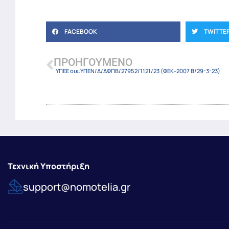
FACEBOOK
TWITTE
ΠΡΟΗΓΟΎΜΕΝΟ
ΥΠΕΕ οικ.ΥΠΕΝ/Δ/ΔΦΠΒ/27952/1121/23 (ΦΕΚ-2007 Β/29-3-23)
Τεχνική Υποστήριξη
support@nomotelia.gr