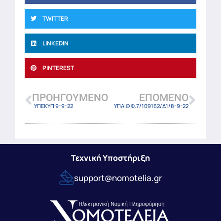
TWITTER
LINKEDIN
PINTEREST
ΠΡΟΗΓΟΎΜΕΝΟ
ΕΠΌΜΕΝΟ
ΥΠΕΚΥΠ 9-9-22
ΥΠΑΙΘ Φ.7/109162/Δ1/8-9-22
Τεχνική Υποστήριξη
support@nomotelia.gr