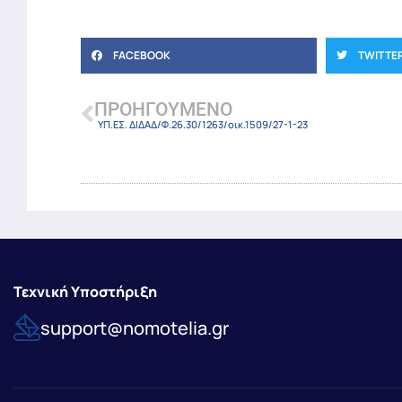
FACEBOOK
TWITTE
ΠΡΟΗΓΟΎΜΕΝΟ
ΥΠ.ΕΣ. ΔΙΔΑΔ/Φ.26.30/1263/οικ.1509/27-1-23
Τεχνική Υποστήριξη
support@nomotelia.gr