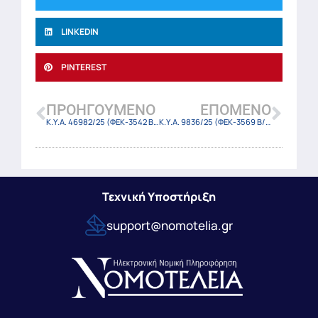
LINKEDIN
PINTEREST
ΠΡΟΗΓΟΎΜΕΝΟ
ΕΠΌΜΕΝΟ
Κ.Υ.Α. 46982/25 (ΦΕΚ-3542 Β/8-7-2025)
Κ.Υ.Α. 9836/25 (ΦΕΚ-3569 Β/9-7-2025)
Τεχνική Υποστήριξη
support@nomotelia.gr