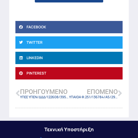
FACEBOOK
TWITTER
LINKEDIN
PINTEREST
ΠΡΟΗΓΟΎΜΕΝΟ
ΕΠΌΜΕΝΟ
ΥΠΕΕ ΥΠΕΝ/ΔΔΔ/122608/3959/23 (ΦΕΚ-6706 Β/28-11-23)
ΥΠΑΙΘΑ Φ.251/136784/Α5/29-11-23
Τεχνική Υποστήριξη