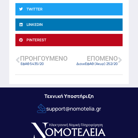
TWITTER
LINKEDIN
PINTEREST
ΠΡΟΗΓΟΎΜΕΝΟ
ΕΠΌΜΕΝΟ
ΕφΑθ 5435/20
ΔιοικΕφΑθ (Ακυρ) 252/20
Τεχνική Υποστήριξη
support@nomotelia.gr