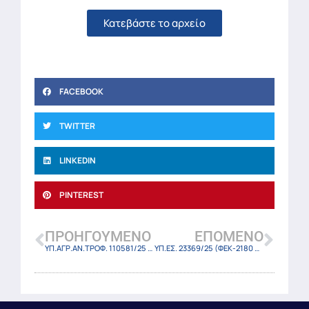
Κατεβάστε το αρχείο
FACEBOOK
TWITTER
LINKEDIN
PINTEREST
ΠΡΟΗΓΟΎΜΕΝΟ
ΕΠΌΜΕΝΟ
ΥΠ.ΑΓΡ.ΑΝ.ΤΡΟΦ. 110581/25 (ΦΕΚ-2161 Β/6-5-25)
ΥΠ.ΕΣ. 23369/25 (ΦΕΚ-2180 Β/6-5-25)