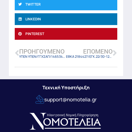
TWITTER
LINKEDIN
PINTEREST
ΠΡΟΗΓΟΎΜΕΝΟ
ΕΠΌΜΕΝΟ
ΥΠΕΝ ΥΠΕΝ/ΓΓΧΣΑΠ/146534/144/25 (ΦΕΚ 7073 Β/29-12-2025)
ΕΦΚΑ 2184427/ΕΓΚ.22/30-12-25
Τεχνική Υποστήριξη
support@nomotelia.gr