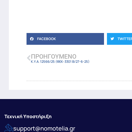
FACEBOOK
TWITTE
ΠΡΟΗΓΟΎΜΕΝΟ
Κ.Υ.Α. 12566/25 (ΦΕΚ-3301 Β/27-6-25)
Τεχνική Υποστήριξη
support@nomotelia.gr