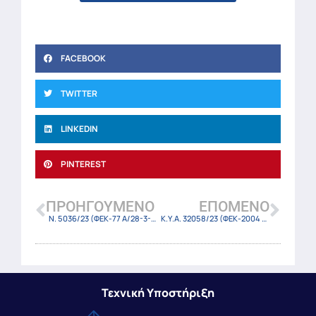
FACEBOOK
TWITTER
LINKEDIN
PINTEREST
ΠΡΟΗΓΟΎΜΕΝΟ
ΕΠΌΜΕΝΟ
Ν. 5036/23 (ΦΕΚ-77 Α/28-3-23)
Κ.Υ.Α. 32058/23 (ΦΕΚ-2004 Β/28-3-23)
Τεχνική Υποστήριξη