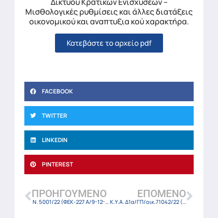
Δικτύου Κρατικών Ενισχύσεων –
Μισθολογικές ρυθμίσεις και άλλες διατάξεις
οικονομικού και αναπτυξια κού χαρακτήρα.
Κατεβάστε το αρχείο pdf
FACEBOOK
TWITTER
LINKEDIN
PINTEREST
ΠΡΟΗΓΟΎΜΕΝΟ
ΕΠΌΜΕΝΟ
Ν. 5001/22 (ΦΕΚ-227 Α/9-12-22)
Κ.Υ.Α. Δ1α/ΓΠ/οικ.71042/22 (ΦΕΚ-6240 Β/9-12-22)