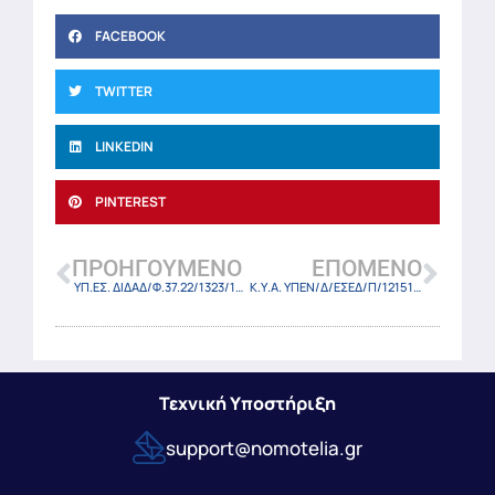
FACEBOOK
TWITTER
LINKEDIN
PINTEREST
ΠΡΟΗΓΟΎΜΕΝΟ
ΕΠΌΜΕΝΟ
ΥΠ.ΕΣ. ΔΙΔΑΔ/Φ.37.22/1323/17909/17990/25-11-22
Κ.Υ.Α. ΥΠΕΝ/Δ/ΕΣΕΔ/Π/121514/1435/22 (ΦΕΚ-6010 Β/25-11-22)
Τεχνική Υποστήριξη
support@nomotelia.gr