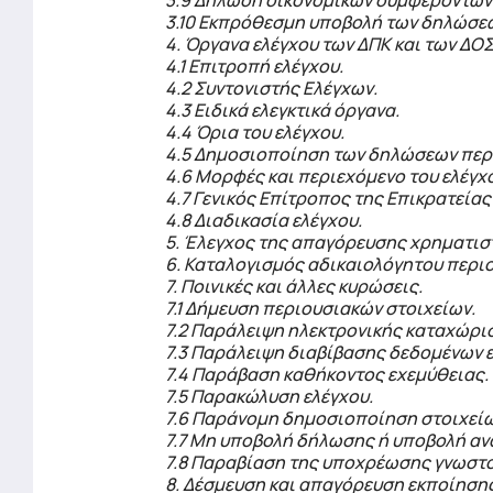
3.9 Δήλωση οικονομικών συμφερόντων
3.10 Εκπρόθεσμη υποβολή των δηλώσε
4. Όργανα ελέγχου των ΔΠΚ και των ΔΟΣ
4.1 Επιτροπή ελέγχου.
4.2 Συντονιστής Ελέγχων.
4.3 Ειδικά ελεγκτικά όργανα.
4.4 Όρια του ελέγχου.
4.5 Δημοσιοποίηση των δηλώσεων περ
4.6 Μορφές και περιεχόμενο του ελέγχ
4.7 Γενικός Επίτροπος της Επικρατείας
4.8 Διαδικασία ελέγχου.
5. Έλεγχος της απαγόρευσης χρηματι
6. Καταλογισμός αδικαιολόγητου περι
7. Ποινικές και άλλες κυρώσεις.
7.1 Δήμευση περιουσιακών στοιχείων.
7.2 Παράλειψη ηλεκτρονικής καταχώρι
7.3 Παράλειψη διαβίβασης δεδομένων 
7.4 Παράβαση καθήκοντος εχεμύθειας.
7.5 Παρακώλυση ελέγχου.
7.6 Παράνομη δημοσιοποίηση στοιχείω
7.7 Μη υποβολή δήλωσης ή υποβολή α
7.8 Παραβίαση της υποχρέωσης γνωστ
8. Δέσμευση και απαγόρευση εκποίηση