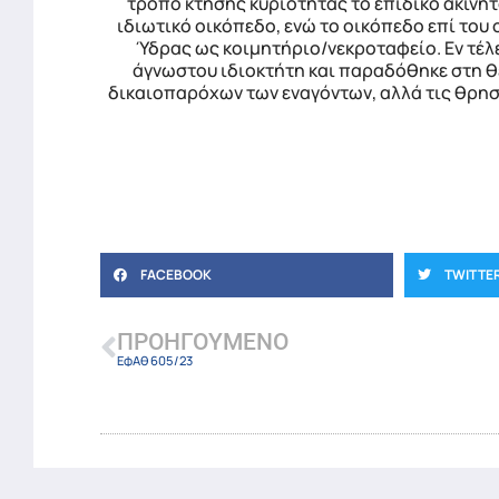
τρόπο κτήσης κυριότητας το επίδικο ακίνητ
ιδιωτικό οικόπεδο, ενώ το οικόπεδο επί του
Ύδρας ως κοιμητήριο/νεκροταφείο. Εν τέλει 
άγνωστου ιδιοκτήτη και παραδόθηκε στη θε
δικαιοπαρόχων των εναγόντων, αλλά τις θρησκ
FACEBOOK
TWITTE
ΠΡΟΗΓΟΎΜΕΝΟ
ΕφΑθ 605/23