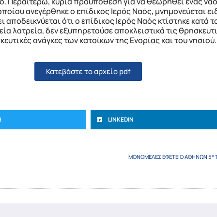
ο. Περαιτέρω, κύρια προϋπόθεση για να θεωρηθεί ένας ναός
 οποίου ανεγέρθηκε ο επίδικος Ιερός Ναός, μνημονεύεται ε
αποδεικνύεται ότι ο επίδικος Ιερός Ναός κτίστηκε κατά τα 
ία λατρεία, δεν εξυπηρετούσε αποκλειστικά τις θρησκευτι
ευτικές ανάγκες των κατοίκων της Ενορίας και του νησιού.
Κατεβάστε το αρχείο pdf
R
LINKEDIN
ΜΟΝΟΜΕΛΕΣ ΕΦΕΤΕΙΟ ΑΘΗΝΩΝ 5° 