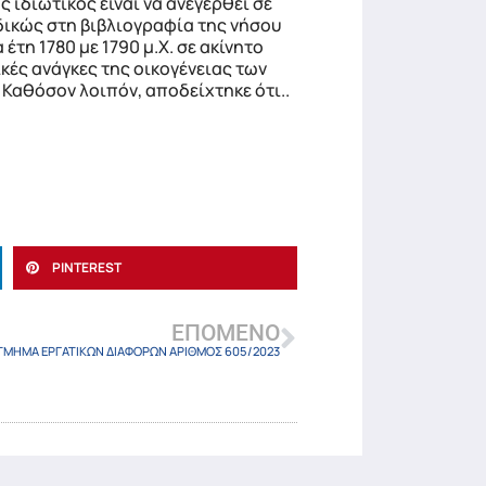
 ιδιωτικός είναι να ανεγερθεί σε
ιδικώς στη βιβλιογραφία της νήσου
έτη 1780 με 1790 μ.Χ. σε ακίνητο
κές ανάγκες της οικογένειας των
 Καθόσον λοιπόν, αποδείχτηκε ότι..
PINTEREST
ΕΠΌΜΕΝΟ
ΤΜΗΜΑ ΕΡΓΑΤΙΚΩΝ ΔΙΑΦΟΡΩΝ ΑΡΙΘΜΟΣ 605/2023